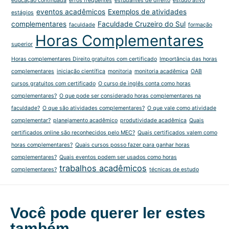
educação continuada
erros frequentes
estudantes de direito
estudo ativo
eventos acadêmicos
Exemplos de atividades
estágios
complementares
Faculdade Cruzeiro do Sul
faculdade
formação
Horas Complementares
superior
Horas complementares Direito gratuitos com certificado
Importância das horas
complementares
iniciação científica
monitoria
monitoria acadêmica
OAB
cursos gratuitos com certificado
O curso de inglês conta como horas
complementares?
O que pode ser considerado horas complementares na
faculdade?
O que são atividades complementares?
O que vale como atividade
complementar?
planejamento acadêmico
produtividade acadêmica
Quais
certificados online são reconhecidos pelo MEC?
Quais certificados valem como
horas complementares?
Quais cursos posso fazer para ganhar horas
complementares?
Quais eventos podem ser usados como horas
trabalhos acadêmicos
complementares?
técnicas de estudo
Você pode querer ler estes
também...