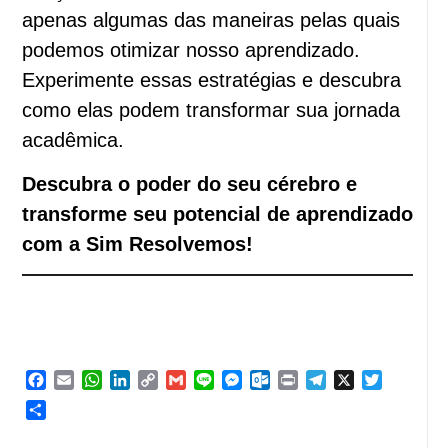
apenas algumas das maneiras pelas quais
podemos otimizar nosso aprendizado.
Experimente essas estratégias e descubra
como elas podem transformar sua jornada
acadêmica.
Descubra o poder do seu cérebro e
transforme seu potencial de aprendizado
com a Sim Resolvemos!
Facebook
Email
WhatsApp
LinkedIn
Copy
Gmail
Line
Messenger
Outlook.com
Print
Telegram
X
Twitter
Link
Share