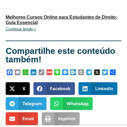
Melhores Cursos Online para Estudantes de Direito:
Guia Essencial
Continue lendo »
Compartilhe este conteúdo
também!
Facebook
Email
WhatsApp
LinkedIn
Copy
Gmail
Line
Messenger
Outlook.com
Print
Telegram
X
Twitter
Shar
Link
X
Facebook
LinkedIn
Telegram
WhatsApp
Email
Imprimir