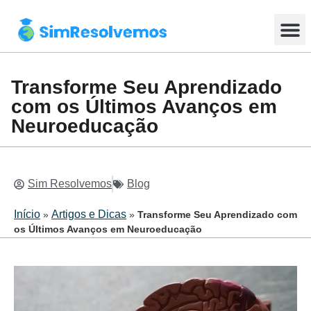
Enviar Tar
Resolução em tempo real
Seja um Tutor
Transforme Seu Aprendizado
com os Últimos Avanços em
Neuroeducação
Sim Resolvemos
Blog
Início
Artigos e Dicas
»
»
Transforme Seu Aprendizado com
os Últimos Avanços em Neuroeducação