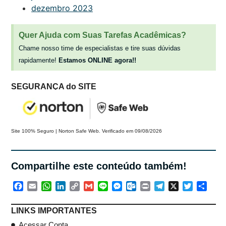
dezembro 2023
Quer Ajuda com Suas Tarefas Acadêmicas?
Chame nosso time de especialistas e tire suas dúvidas
rapidamente!
Estamos ONLINE agora!!
SEGURANÇA do SITE
Site 100% Seguro | Norton Safe Web. Verificado em 09/08/2026
Compartilhe este conteúdo também!
Facebook
Email
WhatsApp
LinkedIn
Copy
Gmail
Line
Messenger
Outlook.com
Print
Telegram
X
Twitter
Shar
Link
LINKS IMPORTANTES
Acessar Conta