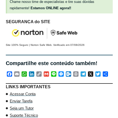
Chame nosso time de especialistas e tire suas dúvidas
rapidamente!
Estamos ONLINE agora!!
SEGURANÇA do SITE
Site 100% Seguro | Norton Safe Web. Verificado em 07/08/2026
Compartilhe este conteúdo também!
Facebook
Email
WhatsApp
LinkedIn
Copy
Gmail
Line
Messenger
Outlook.com
Print
Telegram
X
Twitter
Shar
Link
LINKS IMPORTANTES
Acessar Conta
Enviar Tarefa
Seja um Tutor
Suporte Técnico