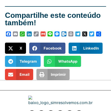
Compartilhe este conteúdo
também!
Facebook
Email
WhatsApp
LinkedIn
Copy
Gmail
Line
Messenger
Outlook.com
Print
Telegram
X
Twitter
Shar
Link
X
Facebook
LinkedIn
Telegram
WhatsApp
Email
Imprimir