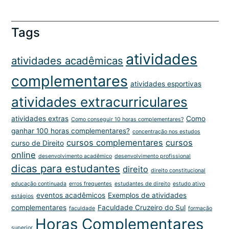
Tags
atividades
atividades acadêmicas
complementares
atividades esportivas
atividades extracurriculares
atividades extras
Como
Como conseguir 10 horas complementares?
ganhar 100 horas complementares?
concentração nos estudos
cursos complementares
cursos
curso de Direito
online
desenvolvimento acadêmico
desenvolvimento profissional
dicas para estudantes
direito
direito constitucional
educação continuada
erros frequentes
estudantes de direito
estudo ativo
eventos acadêmicos
Exemplos de atividades
estágios
complementares
Faculdade Cruzeiro do Sul
faculdade
formação
Horas Complementares
superior