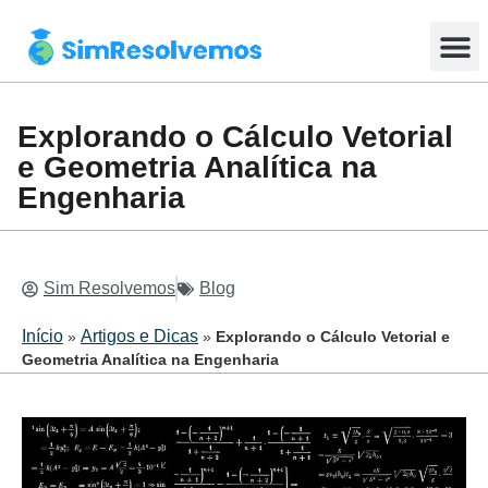
Enviar Tar
Resolução em tempo real
Seja um Tutor
Explorando o Cálculo Vetorial
e Geometria Analítica na
Engenharia
Sim Resolvemos
Blog
Início
Artigos e Dicas
»
»
Explorando o Cálculo Vetorial e
Geometria Analítica na Engenharia