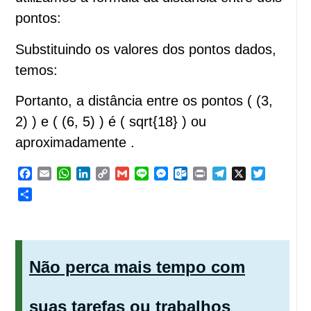
pontos:
Substituindo os valores dos pontos dados,
temos:
Portanto, a distância entre os pontos ( (3,
2) ) e ( (6, 5) ) é ( sqrt{18} ) ou
aproximadamente .
Facebook
Email
WhatsApp
LinkedIn
Copy
Gmail
Line
Messenger
Outlook.com
Print
Telegram
X
Twitter
Link
Share
Não perca mais tempo com
suas tarefas ou trabalhos