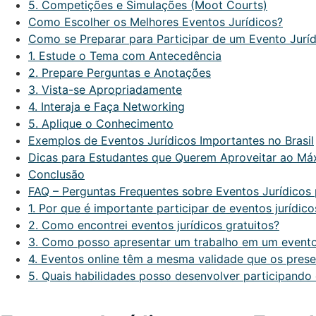
5. Competições e Simulações (Moot Courts)
Como Escolher os Melhores Eventos Jurídicos?
Como se Preparar para Participar de um Evento Juríd
1. Estude o Tema com Antecedência
2. Prepare Perguntas e Anotações
3. Vista-se Apropriadamente
4. Interaja e Faça Networking
5. Aplique o Conhecimento
Exemplos de Eventos Jurídicos Importantes no Brasil
Dicas para Estudantes que Querem Aproveitar ao Má
Conclusão
FAQ – Perguntas Frequentes sobre Eventos Jurídicos 
1. Por que é importante participar de eventos jurídic
2. Como encontrei eventos jurídicos gratuitos?
3. Como posso apresentar um trabalho em um evento 
4. Eventos online têm a mesma validade que os prese
5. Quais habilidades posso desenvolver participando