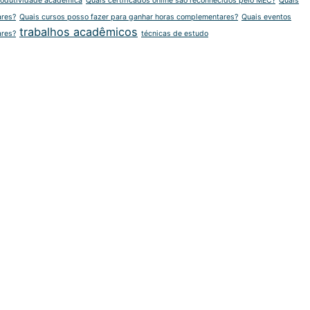
rodutividade acadêmica
Quais certificados online são reconhecidos pelo MEC?
Quais
ares?
Quais cursos posso fazer para ganhar horas complementares?
Quais eventos
trabalhos acadêmicos
ares?
técnicas de estudo