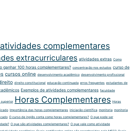
atividades complementares
ades extracurriculares
atividades extras
Como
 ganhar 100 horas complementares?
curso de
concentração nos estudos
es
cursos online
desenvolvimento acadêmico
desenvolvimento profissional
direito
direito constitucional
educação continuada
erros frequentes
estudantes de
cadêmicos
Exemplos de atividades complementares
faculdade
Horas Complementares
 superior
Horas
ficado
Importância das horas complementares
iniciação científica
monitoria
monitoria
icado
O curso de inglês conta como horas complementares?
O que pode ser
ldade?
O que são atividades complementares?
O que vale como atividade