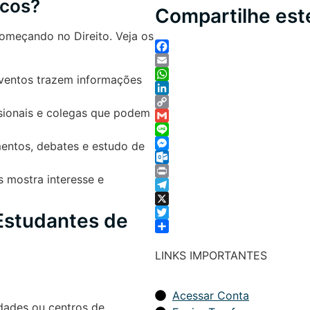
icos?
Compartilhe es
omeçando no Direito. Veja os
Facebook
Email
Eventos trazem informações
WhatsApp
LinkedIn
sionais e colegas que podem
Copy
Link
Gmail
Line
mentos, debates e estudo de
Messenger
Outlook.com
s mostra interesse e
Print
Telegram
X
 Estudantes de
Twitter
Share
LINKS IMPORTANTES
Acessar Conta
dades ou centros de