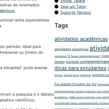
Enviar Tarefa
lestras de renomados
Seja um Tutor
adêmicos
.
Suporte Técnico
cional reúne especialistas
Tags
a.
atividades acadêmicas
io período. Ideal para
ativid
atividades esportivas
 Ambiental ou Direito do
Como
conseguir 10 horas complementares?
cursos complementar
Direito
dicas para estudantes
 Iniciantes” pode ensinar
eventos a
direito
estudo ativo
estágios
Faculdade Cruzeiro do Sul
formação
complementares Direito gratuitos com certi
tivam a pesquisa e o debate.
acadêmica
OAB cursos gratuitos com certif
balhos científicos.
considerado horas complementares na facu