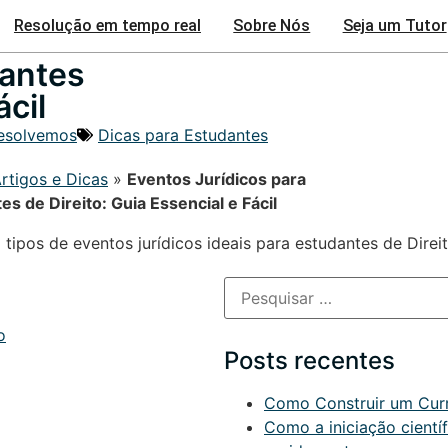
Resolução em tempo real
Sobre Nós
Seja um Tutor
dantes
ácil
esolvemos
Dicas para Estudantes
rtigos e Dicas
»
Eventos Jurídicos para
es de Direito: Guia Essencial e Fácil
o
Posts recentes
Como Construir um Currí
Como a iniciação cient