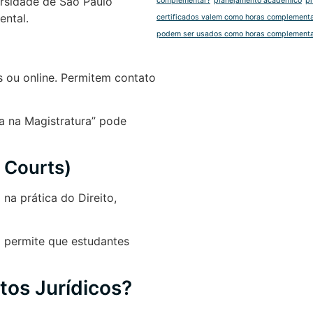
rsidade de São Paulo
complementar?
planejamento acadêmico
p
ental.
certificados valem como horas complement
podem ser usados como horas complement
s ou online. Permitem contato
a na Magistratura” pode
 Courts)
na prática do Direito,
 permite que estudantes
tos Jurídicos?