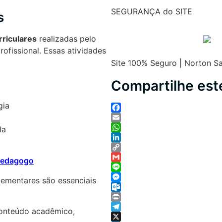
SEGURANÇA do SITE
s
rriculares
realizadas pelo
ofissional. Essas atividades
Site 100% Seguro | Norton S
Compartilhe es
gia
Facebook
Email
la
WhatsApp
LinkedIn
Copy
Pedagogo
Link
Gmail
Line
lementares são essenciais
Messenger
Outlook.com
Print
conteúdo acadêmico,
Telegram