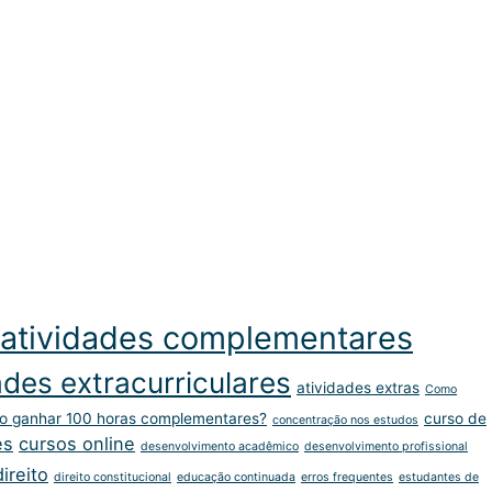
atividades complementares
ades extracurriculares
atividades extras
Como
 ganhar 100 horas complementares?
curso de
concentração nos estudos
es
cursos online
desenvolvimento acadêmico
desenvolvimento profissional
direito
direito constitucional
educação continuada
erros frequentes
estudantes de