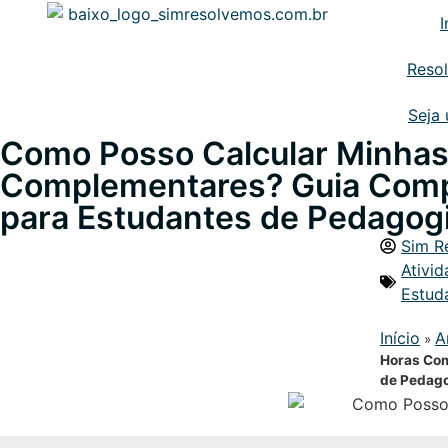
I
Reso
Seja
Como Posso Calcular Minhas
Complementares? Guia Comp
para Estudantes de Pedagog
Sim R
Ativi
Estud
Início
A
»
Horas Com
de Pedag