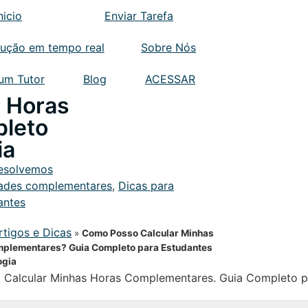
nicio
Enviar Tarefa
lução em tempo real
Sobre Nós
 um Tutor
Blog
ACESSAR
 Horas
leto
ia
esolvemos
dades complementares
,
Dicas para
antes
rtigos e Dicas
»
Como Posso Calcular Minhas
plementares? Guia Completo para Estudantes
ogia