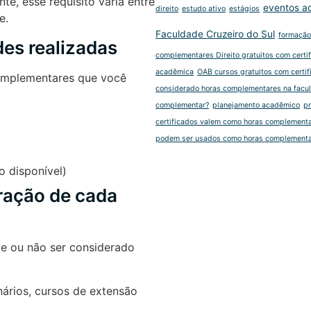
e, esse requisito varia entre
eventos a
direito
estudo ativo
estágios
e.
Faculdade Cruzeiro do Sul
formação
des realizadas
complementares Direito gratuitos com certi
acadêmica
OAB cursos gratuitos com certif
complementares que você
considerado horas complementares na facu
complementar?
planejamento acadêmico
p
certificados valem como horas complement
podem ser usados como horas complement
o disponível)
oração de cada
de ou não ser considerado
nários, cursos de extensão