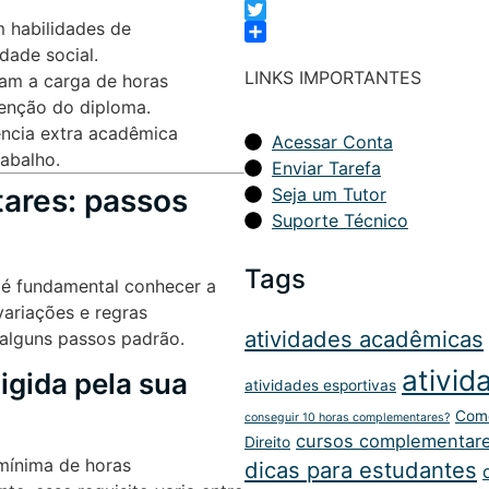
X
 habilidades de
Twitter
Share
dade social.
LINKS IMPORTANTES
izam a carga de horas
enção do diploma.
ência extra acadêmica
Acessar Conta
abalho.
Enviar Tarefa
ares: passos
Seja um Tutor
Suporte Técnico
Tags
 é fundamental conhecer a
variações e regras
atividades acadêmicas
 alguns passos padrão.
ativid
igida pela sua
atividades esportivas
Como
conseguir 10 horas complementares?
cursos complementar
Direito
 mínima de horas
dicas para estudantes