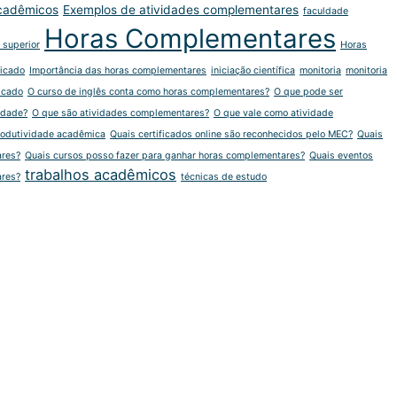
cadêmicos
Exemplos de atividades complementares
faculdade
Horas Complementares
 superior
Horas
ficado
Importância das horas complementares
iniciação científica
monitoria
monitoria
icado
O curso de inglês conta como horas complementares?
O que pode ser
ldade?
O que são atividades complementares?
O que vale como atividade
rodutividade acadêmica
Quais certificados online são reconhecidos pelo MEC?
Quais
ares?
Quais cursos posso fazer para ganhar horas complementares?
Quais eventos
trabalhos acadêmicos
ares?
técnicas de estudo