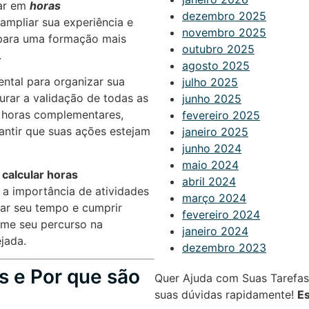
lar em
horas
dezembro 2025
ampliar sua experiência e
novembro 2025
o para uma formação mais
outubro 2025
.
agosto 2025
ntal para organizar sua
julho 2025
urar a validação de todas as
junho 2025
a horas complementares,
fevereiro 2025
rantir que suas ações estejam
janeiro 2025
junho 2024
maio 2024
calcular horas
abril 2024
, a importância de atividades
março 2024
zar seu tempo e cumprir
fevereiro 2024
rme seu percurso na
janeiro 2024
jada.
dezembro 2023
 e Por que são
Quer Ajuda com Suas Tarefa
suas dúvidas rapidamente!
E