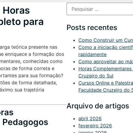
 Horas
leto para
Posts recentes
Como Construir um Currí
arga teórica presente nas
Como a iniciação cient
que enriquece a formação dos
rapidamente
ementares, conhecidas como
Como aproveitar ao máxi
 horas de forma correta e
Horas Complementares O
portantes para sua formação?
Cruzeiro do Sul
stões de forma detalhada,
Cursos Online e Palest
áximo sua trajetória
Faculdade Cruzeiro do 
Arquivo de artigos
oras
abril 2026
e Pedagogos
fevereiro 2026
janeiro 2026