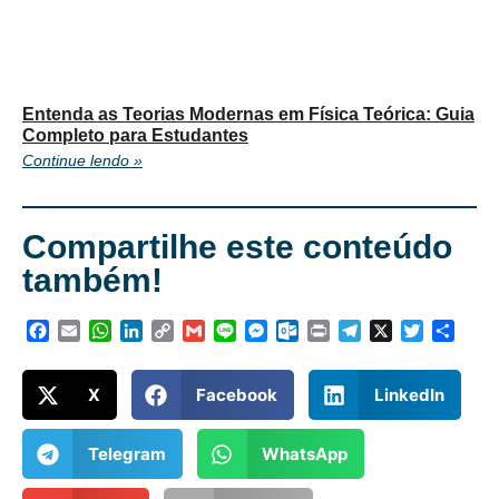
Entenda as Teorias Modernas em Física Teórica: Guia
Completo para Estudantes
Continue lendo »
Compartilhe este conteúdo
também!
Facebook
Email
WhatsApp
LinkedIn
Copy
Gmail
Line
Messenger
Outlook.com
Print
Telegram
X
Twitter
Shar
Link
X
Facebook
LinkedIn
Telegram
WhatsApp