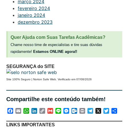
março 2024
fevereiro 2024
janeiro 2024
dezembro 2023
Quer Ajuda com Suas Tarefas Acadêmicas?
Chame nosso time de especialistas e tire suas dúvidas
rapidamente!
Estamos ONLINE agora!!
SEGURANÇA do SITE
Site 100% Seguro | Norton Safe Web. Verificado em 07/08/2026
Compartilhe este conteúdo também!
Facebook
Email
WhatsApp
LinkedIn
Copy
Gmail
Line
Messenger
Outlook.com
Print
Telegram
X
Twitter
Shar
Link
LINKS IMPORTANTES