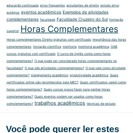
educação continuada
erros frequentes
estudantes de direito
estudo ativo
eventos acadêmicos
Exemplos de atividades
estágios
complementares
Faculdade Cruzeiro do Sul
faculdade
formação
Horas Complementares
superior
Horas complementares Direito gratuitos com certificado
Importância das horas
complementares
iniciação científica
monitoria
monitoria acadêmica
OAB
cursos gratuitos com certificado
O curso de inglês conta como horas
complementares?
O que pode ser considerado horas complementares na
faculdade?
O que são atividades complementares?
O que vale como atividade
complementar?
planejamento acadêmico
produtividade acadêmica
Quais
certificados online são reconhecidos pelo MEC?
Quais certificados valem como
horas complementares?
Quais cursos posso fazer para ganhar horas
complementares?
Quais eventos podem ser usados como horas
trabalhos acadêmicos
complementares?
técnicas de estudo
Você pode querer ler estes