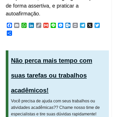
de forma assertiva, e praticar a
autoafirmação.
Facebook
Email
WhatsApp
LinkedIn
Copy
Gmail
Line
Messenger
Outlook.com
Print
Telegram
X
Twitter
Link
Share
Não perca mais tempo com
suas tarefas ou trabalhos
acadêmicos!
Você precisa de ajuda com seus trabalhos ou
atividades acadêmicas?? Chame nosso time de
especialistas e tire suas dúvidas rapidamente!