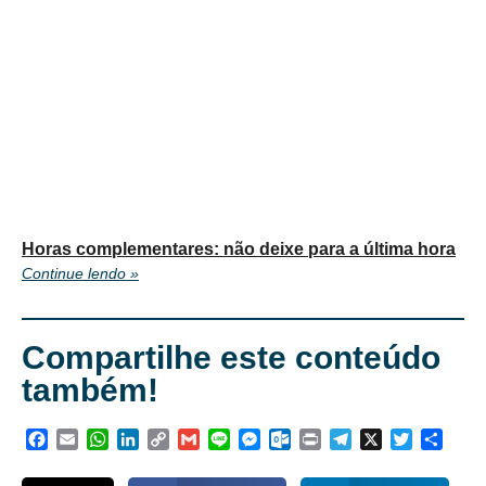
Horas complementares: não deixe para a última hora
Continue lendo »
Compartilhe este conteúdo
também!
Facebook
Email
WhatsApp
LinkedIn
Copy
Gmail
Line
Messenger
Outlook.com
Print
Telegram
X
Twitter
Shar
Link