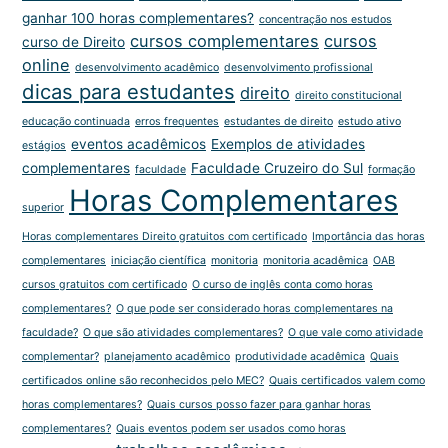
ganhar 100 horas complementares?
concentração nos estudos
cursos complementares
cursos
curso de Direito
online
desenvolvimento acadêmico
desenvolvimento profissional
dicas para estudantes
direito
direito constitucional
educação continuada
erros frequentes
estudantes de direito
estudo ativo
eventos acadêmicos
Exemplos de atividades
estágios
complementares
Faculdade Cruzeiro do Sul
faculdade
formação
Horas Complementares
superior
Horas complementares Direito gratuitos com certificado
Importância das horas
complementares
iniciação científica
monitoria
monitoria acadêmica
OAB
cursos gratuitos com certificado
O curso de inglês conta como horas
complementares?
O que pode ser considerado horas complementares na
faculdade?
O que são atividades complementares?
O que vale como atividade
complementar?
planejamento acadêmico
produtividade acadêmica
Quais
certificados online são reconhecidos pelo MEC?
Quais certificados valem como
horas complementares?
Quais cursos posso fazer para ganhar horas
complementares?
Quais eventos podem ser usados como horas