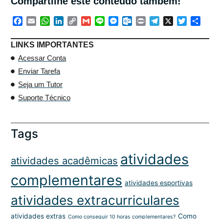
Compartilhe este conteúdo também!
Facebook
Email
WhatsApp
LinkedIn
Copy
Gmail
Line
Messenger
Outlook.com
Print
Telegram
X
Twitter
Shar
Link
LINKS IMPORTANTES
Acessar Conta
Enviar Tarefa
Seja um Tutor
Suporte Técnico
Tags
atividades
atividades acadêmicas
complementares
atividades esportivas
atividades extracurriculares
atividades extras
Como
Como conseguir 10 horas complementares?